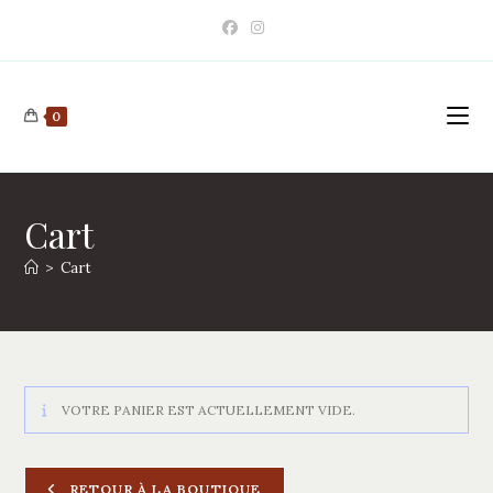
Skip
to
content
0
Cart
>
Cart
VOTRE PANIER EST ACTUELLEMENT VIDE.
RETOUR À LA BOUTIQUE