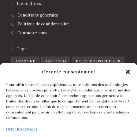
Liens Utiles
Conditions générales
Politique de confidentialité
Contactez nous
Tags
AMAZONE
ART DÉCO
BOUCLES D'OREILLES
Gérer le consentement
BROCHE
CHAT
CŒUR
CŒUR DE PIQUE
CŒUR SAUVAGE
DISCO
FEUILLES
Pour offrir les meilleures expériences, nous utilisons des technologies
telles que les cookies pour stocker et/ou accéder aux informations des
FLOWERS
FRAISE
FRUIT
GOUTTE
appareils. Le fait de consentir à ces technologies nous permettra de
traiter des données telles que le comportement de navigation ou les ID
L'IBIZA
LA FOLIA
LUNE
LÈVRES
uniques sur ce site. Le fait de ne pas consentir ou de retirer son
consentement peut avoir un effet négatif sur certaines caractéristiques
MINI ARCHE
PIN'S
POIRE
POMME
et fonctions.
RAINBOW
ÉTOILE
ÉVENTAIL
Gérer les services