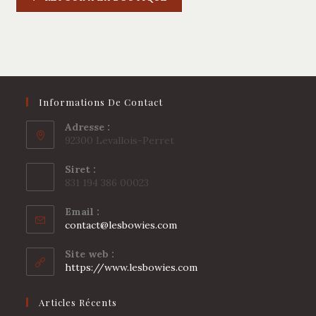
Informations De Contact
Adresse :
92300 Levallois-Perret
Siret :
831 194 386 00023
Email :
S’ouvre
contact@lesbowies.com
dans
votre
Site web :
application
https://www.lesbowies.com
Articles Récents