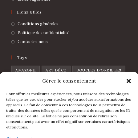
Liens Utiles
Conditions générales
Politique de confidentialité
Contactez nous
Tags
AMAZONE
ART DÉCO
BOUCLES D'OREILLES
Gérer le consentement
BROCHE
CHAT
CŒUR
CŒUR DE PIQUE
CŒUR SAUVAGE
DISCO
FEUILLES
Pour offrir les meilleures expériences, nous utilisons des technologies
telles que les cookies pour stocker et/ou accéder aux informations des
FLOWERS
FRAISE
FRUIT
GOUTTE
appareils. Le fait de consentir à ces technologies nous permettra de
traiter des données telles que le comportement de navigation ou les ID
L'IBIZA
LA FOLIA
LUNE
LÈVRES
uniques sur ce site. Le fait de ne pas consentir ou de retirer son
consentement peut avoir un effet négatif sur certaines caractéristiques
MINI ARCHE
PIN'S
POIRE
POMME
et fonctions.
RAINBOW
ÉTOILE
ÉVENTAIL