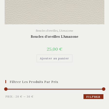
Boucles d'oreilles
,
L'Amazone
Boucles d’oreilles L’Amazone
25,00
€
Ajouter au panier
Filtrer Les Produits Par Prix
Prix
Prix
PRIX :
20 €
—
30 €
FILTRER
min
max