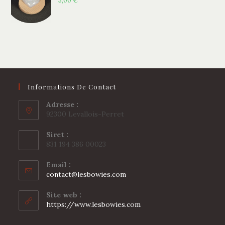
5,00
€
Informations De Contact
Adresse :
92300 Levallois-Perret
Siret :
831 194 386 00023
Email :
S’ouvre
contact@lesbowies.com
dans
votre
Site web :
application
https://www.lesbowies.com