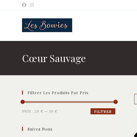
Skip
to
content
Cœur Sauvage
Filtrer Les Produits Par Prix
Prix
Prix
PRIX :
20 €
—
30 €
FILTRER
min
max
Suivez Nous