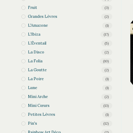
Fruit
(3)
Grandes Lèvres
(2)
L'Amazone
(1)
L'Ibiza
(17)
L’Éventail
(5)
La Disco
(2)
La Folia
(10)
La Goutte
(2)
La Poire
(1)
Lune
(1)
Mini Arche
(2)
Mini Cœurs
(13)
Petites Lèvres
(1)
Pin's
(12)
Rainbow Art Déco
(2)