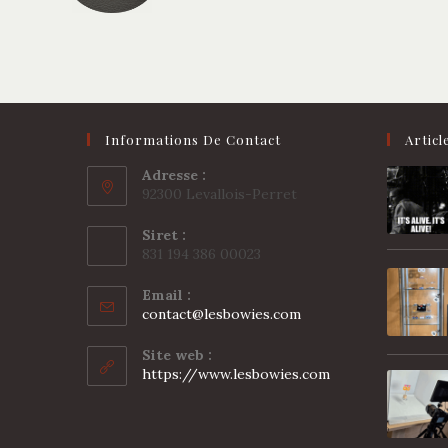
Informations De Contact
Articl
Adresse :
92300 Levallois-Perret
Siret :
831 194 386 00023
Email :
S’ouvre
contact@lesbowies.com
dans
votre
Site web :
application
https://www.lesbowies.com