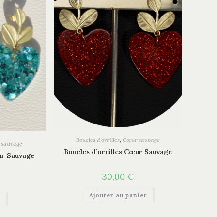
Boucles d'oreilles
,
Cœur sauvage
 sauvage
Boucles d’oreilles Cœur Sauvage
ur Sauvage
30,00
€
Ajouter au panier
e