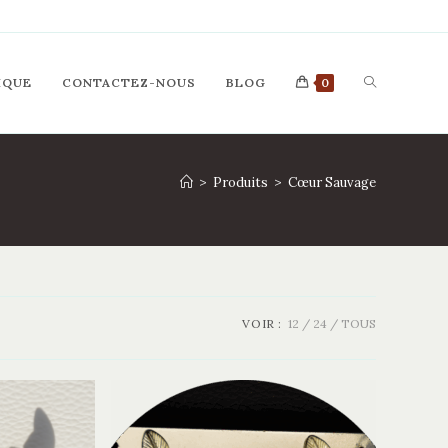
TOGGLE
IQUE
CONTACTEZ-NOUS
BLOG
0
WEBSITE
>
Produits
>
Cœur Sauvage
SEARCH
VOIR :
12
24
TOUS