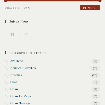
Prix
Prix
PRIX :
0 €
—
10 €
FILTRER
min
max
Suivez Nous
Catégories De Produit
Art Déco
(2)
Boucles D'oreilles
(61)
Broches
(23)
Chat
(1)
Cœur
(9)
Cœur De Pique
(3)
Cœur Sauvage
(5)