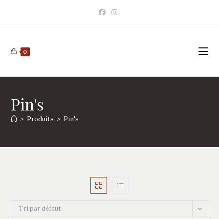
Skip
to
content
0
Pin's
>
Produits
>
Pin's
Tri par défaut