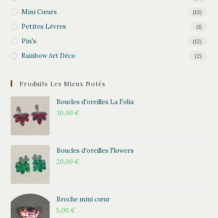
Mini Cœurs
(13)
Petites Lèvres
(1)
Pin's
(12)
Rainbow Art Déco
(2)
Produits Les Mieux Notés
Boucles d'oreilles La Folia
30,00
€
Boucles d'oreilles Flowers
20,00
€
Broche mini cœur
5,00
€