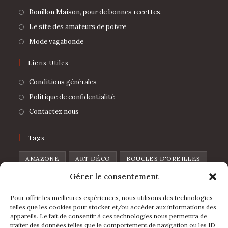
Bouillon Maison, pour de bonnes recettes.
Le site des amateurs de poivre
Mode vagabonde
Liens Utiles
Conditions générales
Politique de confidentialité
Contactez nous
Tags
AMAZONE
ART DÉCO
BOUCLES D'OREILLES
Gérer le consentement
BROCHE
CHAT
CŒUR
CŒUR DE PIQUE
CŒUR SAUVAGE
DISCO
FEUILLES
Pour offrir les meilleures expériences, nous utilisons des technologies
telles que les cookies pour stocker et/ou accéder aux informations des
FLOWERS
FRAISE
FRUIT
GOUTTE
appareils. Le fait de consentir à ces technologies nous permettra de
traiter des données telles que le comportement de navigation ou les ID