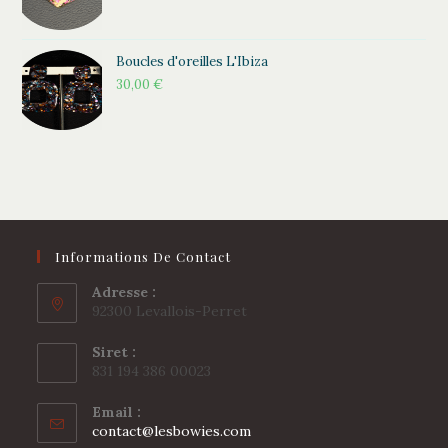
Boucles d'oreilles L'Ibiza
30,00
€
Informations De Contact
Adresse :
92300 Levallois-Perret
Siret :
831 194 386 00023
Email :
S’ouvre
contact@lesbowies.com
dans