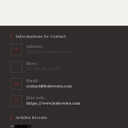
Informations De Contact
Adresse :
92300 Levallois-Perret
Siret :
831 194 386 00023
Email :
S’ouvre
contact@lesbowies.com
dans
votre
Site web :
application
https://www.lesbowies.com
Articles Récents