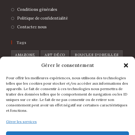
Conditions générales
Politique de confidentialité
Contactez nous
Tags
AMAZONE
ART DÉCO
BOUCLES D'OREILLES
Gérer le consentement
BROCHE
CHAT
CŒUR
CŒUR DE PIQUE
CŒUR SAUVAGE
DISCO
FEUILLES
Pour offrir les meilleures expériences, nous utilisons des technologies
telles que les cookies pour stocker et/ou accéder aux informations des
FLOWERS
FRAISE
FRUIT
GOUTTE
appareils. Le fait de consentir à ces technologies nous permettra de
traiter des données telles que le comportement de navigation ou les ID
L'IBIZA
LA FOLIA
LUNE
LÈVRES
uniques sur ce site. Le fait de ne pas consentir ou de retirer son
consentement peut avoir un effet négatif sur certaines caractéristiques
MINI ARCHE
PIN'S
POIRE
POMME
et fonctions.
RAINBOW
ÉTOILE
ÉVENTAIL
Gérer les services
Suivez Nous