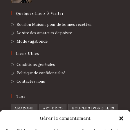
Quelques Liens À Visiter
Bouillon Maison, pour de bonnes recettes.
Le site des amateurs de poivre
Mode vagabonde
Liens Utiles
Conditions générales
Politique de confidentialité
Contactez nous
Tags
AMAZONE
ART DÉCO
BOUCLES D'OREILLES
Gérer le consentement
BROCHE
CHAT
CŒUR
CŒUR DE PIQUE
CŒUR SAUVAGE
DISCO
FEUILLES