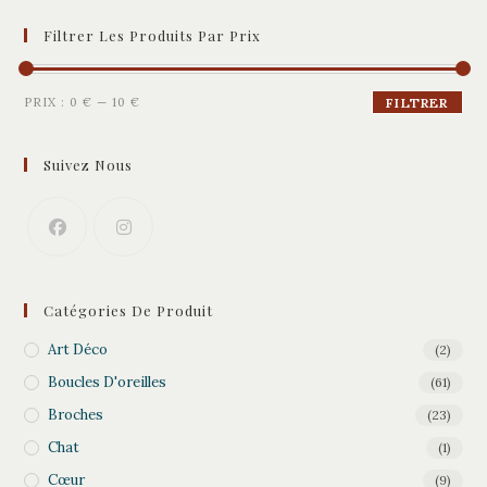
Filtrer Les Produits Par Prix
Prix
Prix
PRIX :
0 €
—
10 €
FILTRER
min
max
Suivez Nous
Catégories De Produit
Art Déco
(2)
Boucles D'oreilles
(61)
Broches
(23)
Chat
(1)
Cœur
(9)