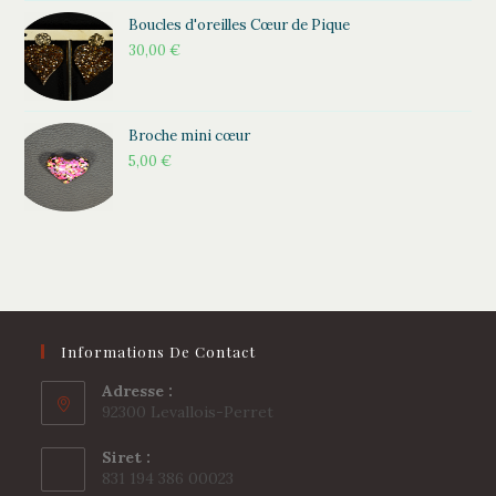
Boucles d'oreilles Cœur de Pique
30,00
€
Broche mini cœur
5,00
€
Informations De Contact
Adresse :
92300 Levallois-Perret
Siret :
831 194 386 00023