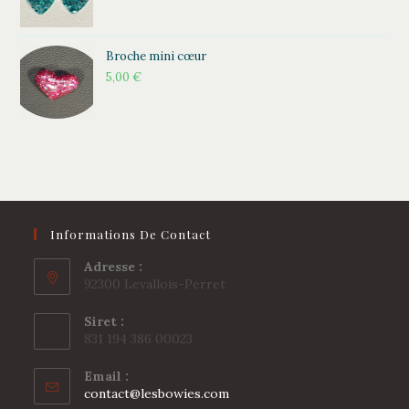
Broche mini cœur
5,00
€
Informations De Contact
Adresse :
92300 Levallois-Perret
Siret :
831 194 386 00023
Email :
S’ouvre
contact@lesbowies.com
dans