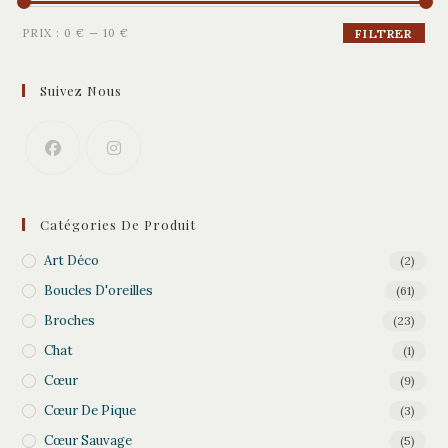
Prix
Prix
PRIX :
0 €
—
10 €
FILTRER
min
max
Suivez Nous
Catégories De Produit
Art Déco
(2)
Boucles D'oreilles
(61)
Broches
(23)
Chat
(1)
Cœur
(9)
Cœur De Pique
(3)
Cœur Sauvage
(5)