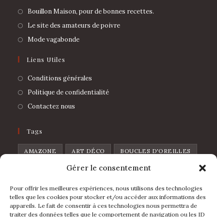
Bouillon Maison, pour de bonnes recettes.
Le site des amateurs de poivre
Mode vagabonde
Liens Utiles
Conditions générales
Politique de confidentialité
Contactez nous
Tags
AMAZONE
ART DÉCO
BOUCLES D'OREILLES
Gérer le consentement
BROCHE
CHAT
CŒUR
CŒUR DE PIQUE
CŒUR SAUVAGE
DISCO
FEUILLES
Pour offrir les meilleures expériences, nous utilisons des technologies
telles que les cookies pour stocker et/ou accéder aux informations des
FLOWERS
FRAISE
FRUIT
GOUTTE
appareils. Le fait de consentir à ces technologies nous permettra de
traiter des données telles que le comportement de navigation ou les ID