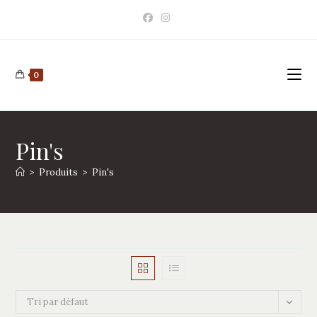
Skip
to
content
0
Pin's
>
Produits
>
Pin's
Tri par défaut