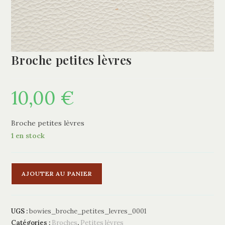
Broche petites lèvres
10,00
€
Broche petites lèvres
1 en stock
quantité
A
AJOUTER AU PANIER
de
l
Broche
t
petites
e
UGS :
bowies_broche_petites_levres_0001
lèvres
r
Catégories :
Broches
,
Petites lèvres