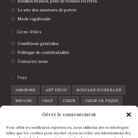
Bouillon Maison, pour de bonnes recettes.
Le site des amateurs de poivre
Mode vagabonde
Liens Utiles
Conditions générales
Politique de confidentialité
Contactez nous
Tags
AMAZONE
ART DÉCO
BOUCLES D'OREILLES
BROCHE
CHAT
CŒUR
CŒUR DE PIQUE
CŒUR SAUVAGE
DISCO
FEUILLES
Gérer le consentement
FLOWERS
FRAISE
FRUIT
GOUTTE
Pour offrir les meilleures expériences, nous utilisons des technologies
L'IBIZA
LA FOLIA
LUNE
LÈVRES
telles que les cookies pour stocker et/ou accéder aux informations des