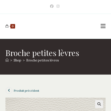
Skip
to
content
0
Broche petites lèvres
>
Shop
>
Broche petites lèvres
Produit précédent