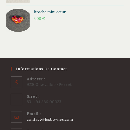
Broche mini cœur
5,00
€
Informations De Contact
Adresse :
92300 Levallois-Perret
Siret :
831 194 386 00023
Email :
S’ouvre
contact@lesbowies.com
dans
votre