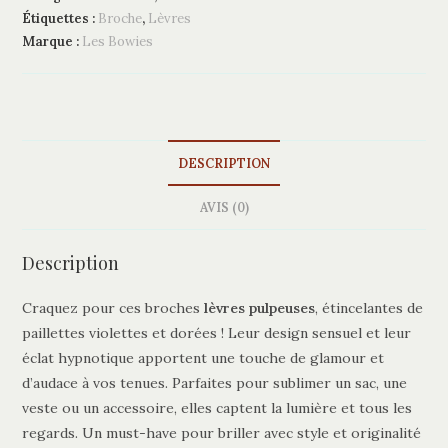
n
Étiquettes :
Broche
,
Lèvres
a
Marque :
Les Bowies
t
i
v
e
:
DESCRIPTION
AVIS (0)
Description
Craquez pour ces broches
lèvres pulpeuses
, étincelantes de
paillettes violettes et dorées ! Leur design sensuel et leur
éclat hypnotique apportent une touche de glamour et
d’audace à vos tenues. Parfaites pour sublimer un sac, une
veste ou un accessoire, elles captent la lumière et tous les
regards. Un must-have pour briller avec style et originalité