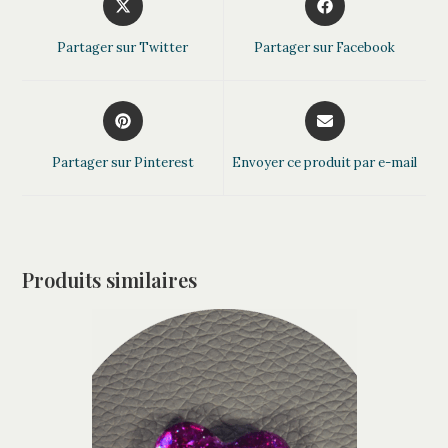
r
in
in
a
a
n
Partager sur Twitter
Partager sur Facebook
new
new
a
window
window
t
Opens
Opens
i
in
in
v
a
a
Partager sur Pinterest
Envoyer ce produit par e-mail
e
new
new
:
window
window
Produits similaires