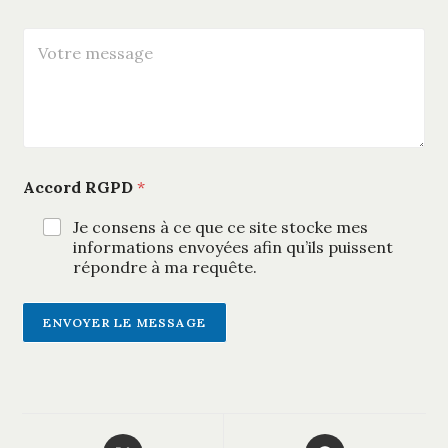
e
a
s
i
V
t
l
o
i
*
t
o
r
n
e
s
m
u
e
r
s
u
Accord RGPD
*
s
n
a
p
g
Je consens à ce que ce site stocke mes
r
e
informations envoyées afin qu’ils puissent
o
*
d
répondre à ma requête.
u
i
t
ENVOYER LE MESSAGE
A
l
t
e
Opens
Opens