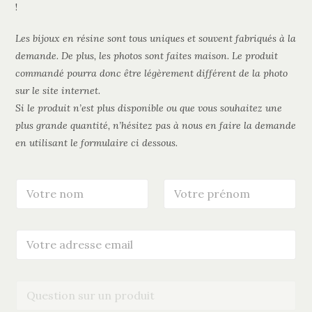
!
Les bijoux en résine sont tous uniques et souvent fabriqués à la
demande. De plus, les photos sont faites maison. Le produit
commandé pourra donc être légèrement différent de la photo
sur le site internet.
Si le produit n’est plus disponible ou que vous souhaitez une
plus grande quantité, n’hésitez pas à nous en faire la demande
en utilisant le formulaire ci dessous.
N
P
o
r
m
é
*
n
V
o
o
m
t
*
r
Q
e
u
m