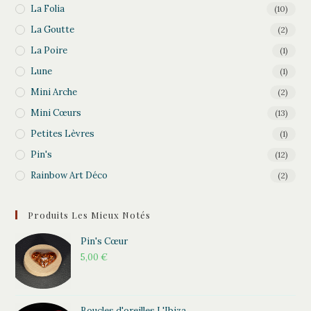
La Folia
(10)
La Goutte
(2)
La Poire
(1)
Lune
(1)
Mini Arche
(2)
Mini Cœurs
(13)
Petites Lèvres
(1)
Pin's
(12)
Rainbow Art Déco
(2)
Produits Les Mieux Notés
Pin's Cœur
5,00
€
Boucles d'oreilles L'Ibiza