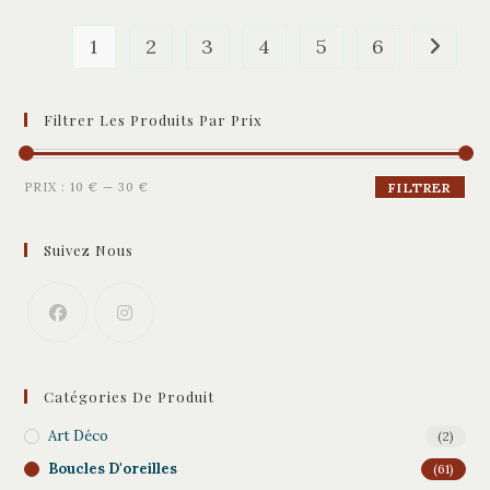
1
2
3
4
5
6
Filtrer Les Produits Par Prix
Prix
Prix
PRIX :
10 €
—
30 €
FILTRER
min
max
Suivez Nous
Catégories De Produit
Art Déco
(2)
Boucles D'oreilles
(61)