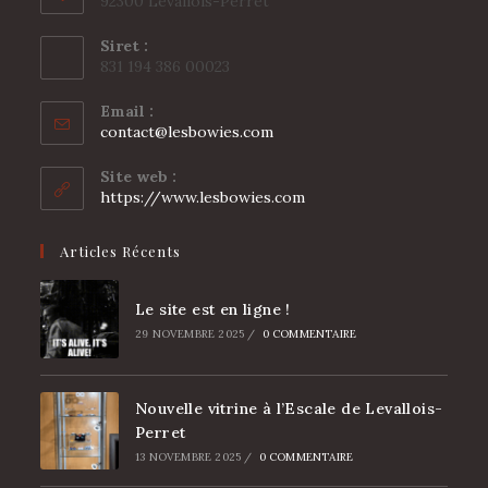
92300 Levallois-Perret
Siret :
831 194 386 00023
Email :
S’ouvre
contact@lesbowies.com
dans
votre
Site web :
application
https://www.lesbowies.com
Articles Récents
Le site est en ligne !
29 NOVEMBRE 2025
/
0 COMMENTAIRE
Nouvelle vitrine à l’Escale de Levallois-
Perret
13 NOVEMBRE 2025
/
0 COMMENTAIRE