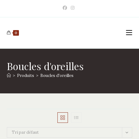
Skip
to
content
0
Boucles d'oreilles
>
Produits
>
Boucles d'oreilles
Tri par défaut