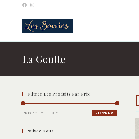
Skip
to
content
La Goutte
Filtrer Les Produits Par Prix
Prix
Prix
PRIX :
20 €
—
30 €
FILTRER
min
max
Suivez Nous