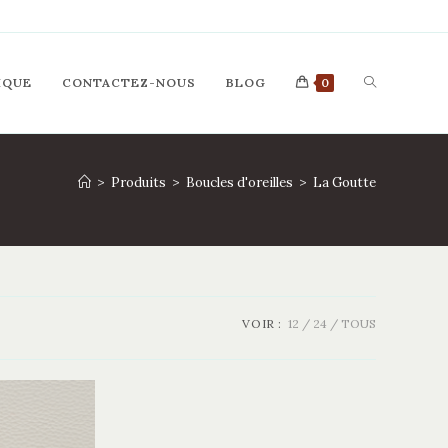
TOGGLE
IQUE
CONTACTEZ-NOUS
BLOG
0
WEBSITE
>
Produits
>
Boucles d'oreilles
>
La Goutte
SEARCH
VOIR :
12
24
TOUS