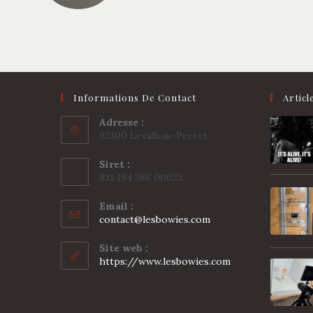
Informations De Contact
Articl
Adresse :
92300 Levallois-Perret
Siret :
831 194 386 00023
Email :
S’ouvre
contact@lesbowies.com
dans
votre
Site web :
application
https://www.lesbowies.com