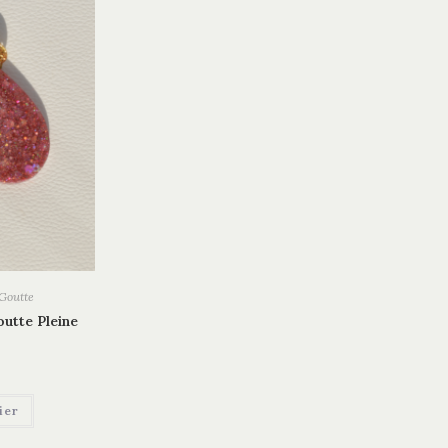
Goutte
outte Pleine
ier