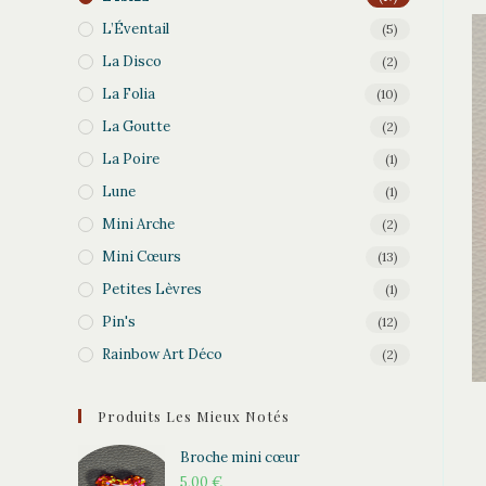
L’Éventail
(5)
La Disco
(2)
La Folia
(10)
La Goutte
(2)
La Poire
(1)
Lune
(1)
Mini Arche
(2)
Mini Cœurs
(13)
Petites Lèvres
(1)
Pin's
(12)
Rainbow Art Déco
(2)
Produits Les Mieux Notés
Broche mini cœur
5,00
€