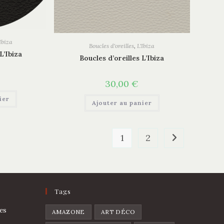
Ibiza
Boucles d'oreilles
,
L'Ibiza
L’Ibiza
Boucles d’oreilles L’Ibiza
30,00
€
ier
Ajouter au panier
1
2
Tags
es
AMAZONE
ART DÉCO