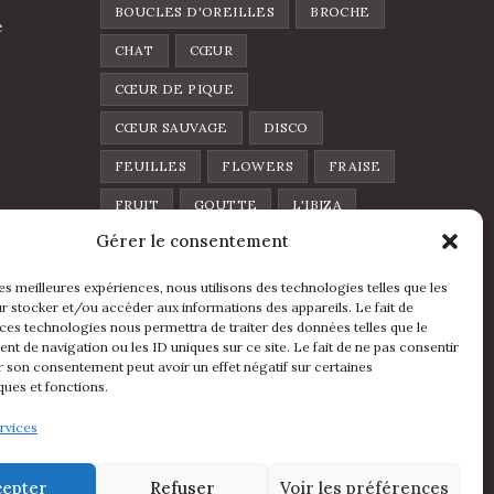
BOUCLES D'OREILLES
BROCHE
e
CHAT
CŒUR
CŒUR DE PIQUE
CŒUR SAUVAGE
DISCO
FEUILLES
FLOWERS
FRAISE
FRUIT
GOUTTE
L'IBIZA
Gérer le consentement
LA FOLIA
LUNE
LÈVRES
MINI ARCHE
PIN'S
POIRE
les meilleures expériences, nous utilisons des technologies telles que les
r stocker et/ou accéder aux informations des appareils. Le fait de
POMME
RAINBOW
ÉTOILE
 ces technologies nous permettra de traiter des données telles que le
t de navigation ou les ID uniques sur ce site. Le fait de ne pas consentir
ÉVENTAIL
r son consentement peut avoir un effet négatif sur certaines
ques et fonctions.
Suivez Nous
rvices
cepter
Refuser
Voir les préférences