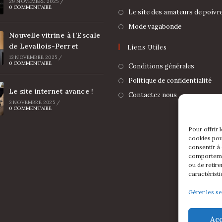
29 NOVEMBRE 2025
/
0 COMMENTAIRE
Le site des amateurs de poivr
Mode vagabonde
Nouvelle vitrine à l’Escale
de Levallois-Perret
Liens Utiles
13 NOVEMBRE 2025
/
0 COMMENTAIRE
Conditions générales
Politique de confidentialité
Le site internet avance !
Contactez nous
3 NOVEMBRE 2025
/
0 COMMENTAIRE
Pour offrir 
cookies pou
consentir à
comportemen
ou de retire
caractéristi
Gérer les se
Ac