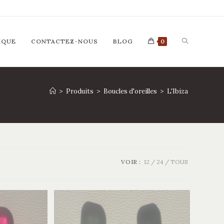
TOGGLE
IQUE
CONTACTEZ-NOUS
BLOG
0
WEBSITE
>
Produits
>
Boucles d'oreilles
>
L'Ibiza
SEARCH
VOIR :
12
24
TOUS