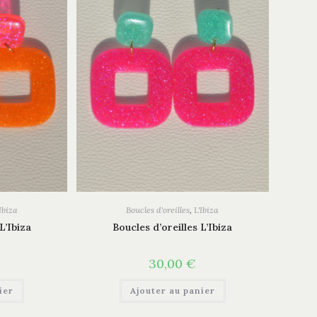
Ibiza
Boucles d'oreilles
,
L'Ibiza
L’Ibiza
Boucles d’oreilles L’Ibiza
30,00
€
ier
Ajouter au panier