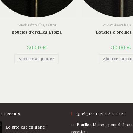
Boucles d'oreilles
,
L'Ibiza
Boucles d'oreilles
,
L'
Boucles d’oreilles L’Ibiza
Boucles d’oreilles 
30,00
€
30,00
€
Ajouter au panier
Ajouter au pan
es Récents
Quelques Liens À Visiter
Bouillon Maison, pour de bonn
Le site est en ligne !
recettes.