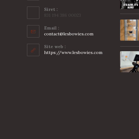
Siret :
831 194 386 00023
Email :
S’ouvre
contact@lesbowies.com
dans
votre
Site web :
application
https://www.lesbowies.com