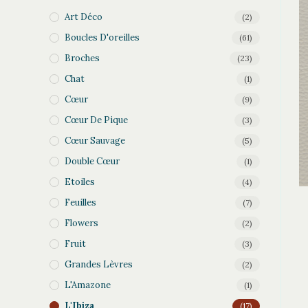
Art Déco
(2)
Boucles D'oreilles
(61)
Broches
(23)
Chat
(1)
Cœur
(9)
Cœur De Pique
(3)
Cœur Sauvage
(5)
Double Cœur
(1)
Etoiles
(4)
Feuilles
(7)
Flowers
(2)
Fruit
(3)
Grandes Lèvres
(2)
L'Amazone
(1)
L'Ibiza
(17)