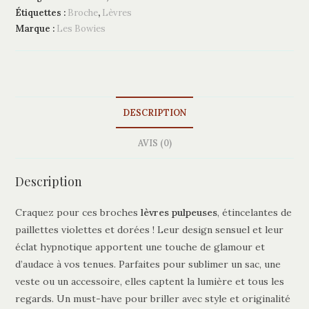
n
Étiquettes :
Broche
,
Lèvres
a
Marque :
Les Bowies
t
i
v
e
:
DESCRIPTION
AVIS (0)
Description
Craquez pour ces broches
lèvres pulpeuses
, étincelantes de
paillettes violettes et dorées ! Leur design sensuel et leur
éclat hypnotique apportent une touche de glamour et
d’audace à vos tenues. Parfaites pour sublimer un sac, une
veste ou un accessoire, elles captent la lumière et tous les
regards. Un must-have pour briller avec style et originalité