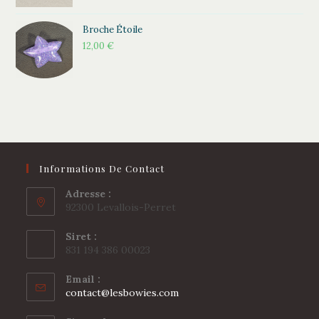
Broche Étoile
12,00
€
Informations De Contact
Adresse :
92300 Levallois-Perret
Siret :
831 194 386 00023
Email :
S’ouvre
contact@lesbowies.com
dans
votre