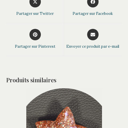
r
in
in
a
a
n
Partager sur Twitter
Partager sur Facebook
new
new
a
window
window
t
Opens
Opens
i
in
in
v
a
a
Partager sur Pinterest
Envoyer ce produit par e-mail
e
new
new
:
window
window
Produits similaires