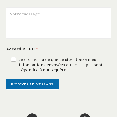
e
a
s
i
V
t
l
o
i
*
t
o
r
n
e
s
m
u
e
r
s
u
Accord RGPD
*
s
n
a
p
g
Je consens à ce que ce site stocke mes
r
e
informations envoyées afin qu’ils puissent
o
*
d
répondre à ma requête.
u
i
t
ENVOYER LE MESSAGE
A
l
t
e
Opens
Opens