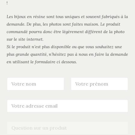
!
Les bijoux en résine sont tous uniques et souvent fabriqués à la
demande. De plus, les photos sont faites maison. Le produit
commandé pourra donc être légèrement différent de la photo
sur le site internet.
Si le produit n’est plus disponible ou que vous souhaitez une
plus grande quantité, n’hésitez pas à nous en faire la demande
en utilisant le formulaire ci dessous.
N
P
o
r
m
é
*
n
V
o
o
m
t
*
r
Q
e
u
m