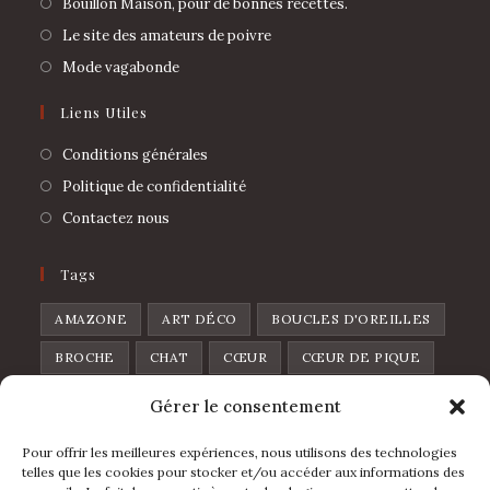
Bouillon Maison, pour de bonnes recettes.
Le site des amateurs de poivre
Mode vagabonde
Liens Utiles
Conditions générales
Politique de confidentialité
Contactez nous
Tags
AMAZONE
ART DÉCO
BOUCLES D'OREILLES
BROCHE
CHAT
CŒUR
CŒUR DE PIQUE
CŒUR SAUVAGE
DISCO
FEUILLES
Gérer le consentement
FLOWERS
FRAISE
FRUIT
GOUTTE
Pour offrir les meilleures expériences, nous utilisons des technologies
L'IBIZA
LA FOLIA
LUNE
LÈVRES
telles que les cookies pour stocker et/ou accéder aux informations des