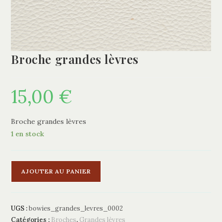
Broche grandes lèvres
15,00
€
Broche grandes lèvres
1 en stock
quantité
A
AJOUTER AU PANIER
de
l
Broche
t
grandes
e
UGS :
bowies_grandes_levres_0002
lèvres
r
Catégories :
Broches
,
Grandes lèvres