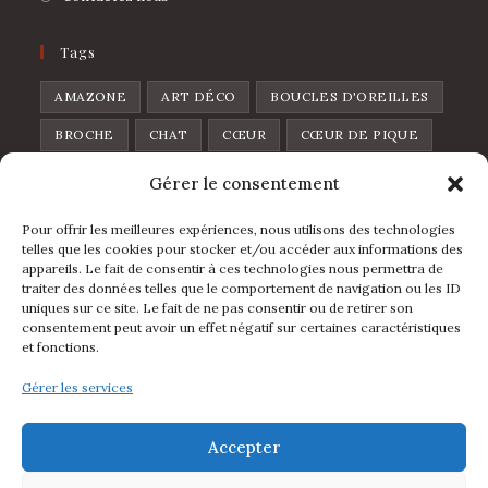
Tags
AMAZONE
ART DÉCO
BOUCLES D'OREILLES
BROCHE
CHAT
CŒUR
CŒUR DE PIQUE
CŒUR SAUVAGE
DISCO
FEUILLES
Gérer le consentement
FLOWERS
FRAISE
FRUIT
GOUTTE
Pour offrir les meilleures expériences, nous utilisons des technologies
telles que les cookies pour stocker et/ou accéder aux informations des
L'IBIZA
LA FOLIA
LUNE
LÈVRES
appareils. Le fait de consentir à ces technologies nous permettra de
MINI ARCHE
PIN'S
POIRE
POMME
traiter des données telles que le comportement de navigation ou les ID
uniques sur ce site. Le fait de ne pas consentir ou de retirer son
RAINBOW
ÉTOILE
ÉVENTAIL
consentement peut avoir un effet négatif sur certaines caractéristiques
et fonctions.
Suivez Nous
Gérer les services
Accepter
S’ouvre
S’ouvre