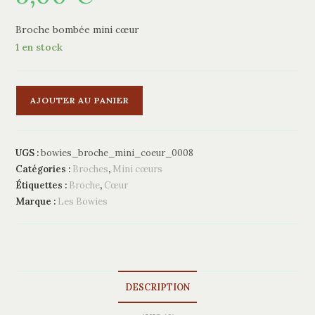
Broche bombée mini cœur
1 en stock
quantité
A
AJOUTER AU PANIER
de
l
Broche
t
mini
e
UGS :
bowies_broche_mini_coeur_0008
cœur
r
Catégories :
Broches
,
Mini cœurs
n
Étiquettes :
Broche
,
Cœur
a
Marque :
Les Bowies
t
i
v
e
:
DESCRIPTION