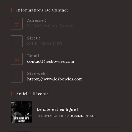
Informations De Contact
Adresse :
92300 Levallois-Perret
Siret :
831 194 386 00023
Email :
S’ouvre
contact@lesbowies.com
dans
votre
Site web :
application
https://www.lesbowies.com
Articles Récents
Le site est en ligne !
29 NOVEMBRE 2025
/
0 COMMENTAIRE