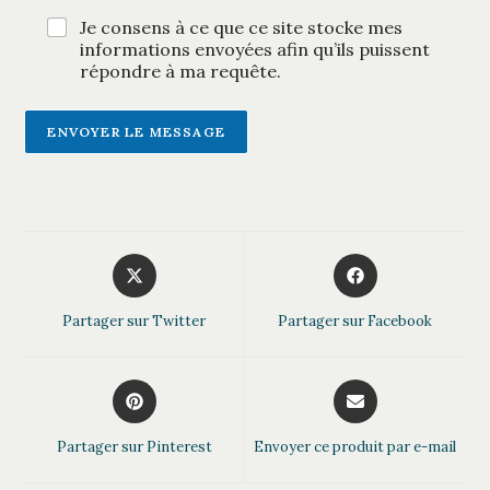
a
p
g
Je consens à ce que ce site stocke mes
r
e
informations envoyées afin qu’ils puissent
o
*
d
répondre à ma requête.
u
i
t
ENVOYER LE MESSAGE
A
l
t
e
Opens
Opens
r
in
in
a
a
n
Partager sur Twitter
Partager sur Facebook
new
new
a
window
window
t
Opens
Opens
i
in
in
v
a
a
Partager sur Pinterest
Envoyer ce produit par e-mail
e
new
new
:
window
window