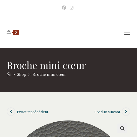
Skip
to
content
0
Broche mini cœur
>
Shop
>
Broche mini cœur
Produit précédent
Produit suivant