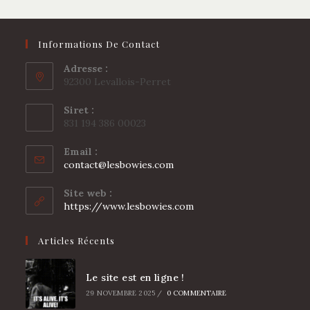
Informations De Contact
Adresse :
92300 Levallois-Perret
Siret :
831 194 386 00023
Email :
S’ouvre
contact@lesbowies.com
dans
votre
Site web :
application
https://www.lesbowies.com
Articles Récents
Le site est en ligne !
29 NOVEMBRE 2025
/
0 COMMENTAIRE