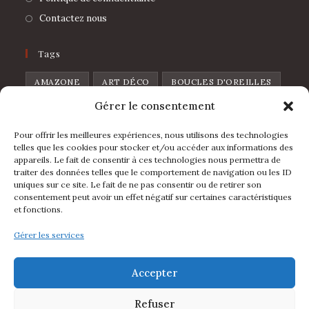
Contactez nous
Tags
AMAZONE
ART DÉCO
BOUCLES D'OREILLES
Gérer le consentement
BROCHE
CHAT
CŒUR
CŒUR DE PIQUE
CŒUR SAUVAGE
DISCO
FEUILLES
Pour offrir les meilleures expériences, nous utilisons des technologies
telles que les cookies pour stocker et/ou accéder aux informations des
FLOWERS
FRAISE
FRUIT
GOUTTE
appareils. Le fait de consentir à ces technologies nous permettra de
traiter des données telles que le comportement de navigation ou les ID
L'IBIZA
LA FOLIA
LUNE
LÈVRES
uniques sur ce site. Le fait de ne pas consentir ou de retirer son
consentement peut avoir un effet négatif sur certaines caractéristiques
MINI ARCHE
PIN'S
POIRE
POMME
et fonctions.
RAINBOW
ÉTOILE
ÉVENTAIL
Gérer les services
Suivez Nous
Accepter
Refuser