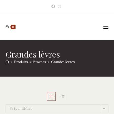
Skip
to
content
0
Grandes lèvres
>
Produits
>
Broches
>
Grandes lèvres
Tri par défaut