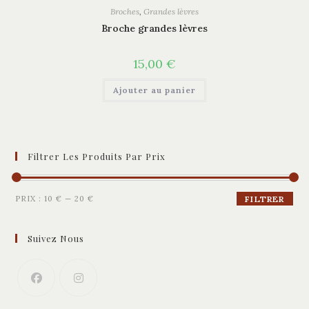
Broches
,
Grandes lèvres
Broche grandes lèvres
15,00
€
Ajouter au panier
Filtrer Les Produits Par Prix
Prix
Prix
PRIX :
10 €
—
20 €
FILTRER
min
max
Suivez Nous