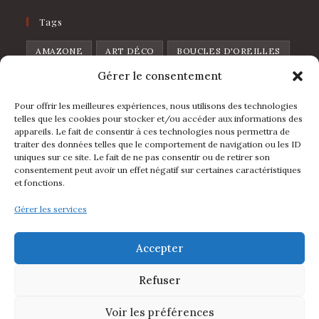
Tags
AMAZONE
ART DÉCO
BOUCLES D'OREILLES
Gérer le consentement
BROCHE
CHAT
CŒUR
CŒUR DE PIQUE
CŒUR SAUVAGE
DISCO
FEUILLES
Pour offrir les meilleures expériences, nous utilisons des technologies
telles que les cookies pour stocker et/ou accéder aux informations des
FLOWERS
FRAISE
FRUIT
GOUTTE
appareils. Le fait de consentir à ces technologies nous permettra de
traiter des données telles que le comportement de navigation ou les ID
L'IBIZA
LA FOLIA
LUNE
LÈVRES
uniques sur ce site. Le fait de ne pas consentir ou de retirer son
consentement peut avoir un effet négatif sur certaines caractéristiques
MINI ARCHE
PIN'S
POIRE
POMME
et fonctions.
RAINBOW
ÉTOILE
ÉVENTAIL
Gérer les services
Suivez Nous
Accepter
Refuser
S’ouvre
S’ouvre
Voir les préférences
dans
dans