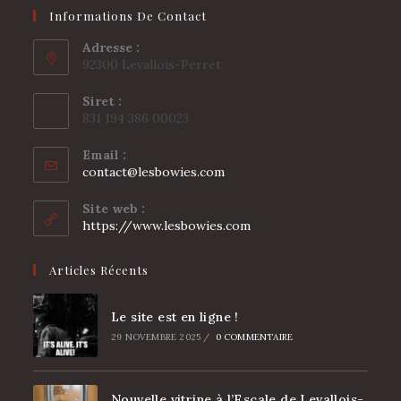
Informations De Contact
Adresse :
92300 Levallois-Perret
Siret :
831 194 386 00023
Email :
S’ouvre
contact@lesbowies.com
dans
votre
Site web :
application
https://www.lesbowies.com
Articles Récents
Le site est en ligne !
29 NOVEMBRE 2025
/
0 COMMENTAIRE
Nouvelle vitrine à l’Escale de Levallois-