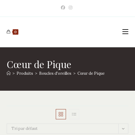
Skip
to
content
0
Cœur de Pique
>
Produits
>
Boucles d'oreilles
>
Cœur de Pique
Tri par défaut